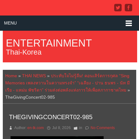
MENU
ENTERTAINMENT
Thai-Korea
Home
»
THAI NEWS
»
ประทับใจไม่รู้ลืม! คอนเสิร์ตการกุศล “Sing
Memories เพลงหวานในความทรงจำ” “เฉลียง - ปาน ธนพร - นัท มี
เรีย - แหม่ม พัชริดา” ร่วมส่งต่อพลังแห่งการให้เพื่อสภากาชาดไทย
»
TheGivingConcert02-985
THEGIVINGCONCERT02-985
Author:
en-tk.com
Jul 8, 2026
in
No Comments