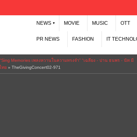
NEWS
MOVIE
MUSIC
OTT
▼
PR NEWS
FASHION
IT TECHNO
ศล “Sing Memories เพลงหวานในความทรงจำ” “เฉลียง - ปาน ธนพร - นัท มี
ดไทย
»
TheGivingConcert02-971