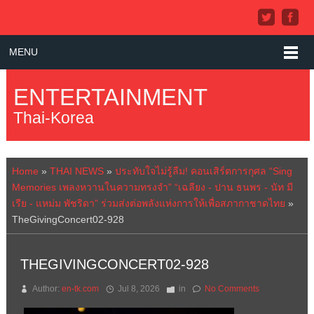
MENU
ENTERTAINMENT
Thai-Korea
Home
»
THAI NEWS
»
ประทับใจไม่รู้ลืม! คอนเสิร์ตการกุศล “Sing
Memories เพลงหวานในความทรงจำ” “เฉลียง - ปาน ธนพร - นัท มี
เรีย - แหม่ม พัชริดา” ร่วมส่งต่อพลังแห่งการให้เพื่อสภากาชาดไทย
»
TheGivingConcert02-928
THEGIVINGCONCERT02-928
Author:
en-tk.com
Jul 8, 2026
in
No Comments