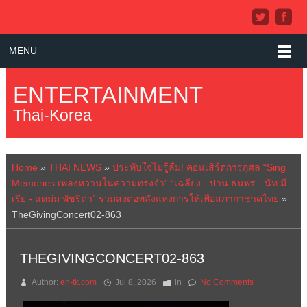
MENU
ENTERTAINMENT
Thai-Korea
Home
»
THAI NEWS
»
ประทับใจไม่รู้ลืม! คอนเสิร์ตการกุศล “Sing
Memories เพลงหวานในความทรงจำ” “เฉลียง - ปาน ธนพร - นัท มี
เรีย - แหม่ม พัชริดา” ร่วมส่งต่อพลังแห่งการให้เพื่อสภากาชาดไทย
»
TheGivingConcert02-863
THEGIVINGCONCERT02-863
Author:
en-tk.com
Jul 8, 2026
in
No Comments