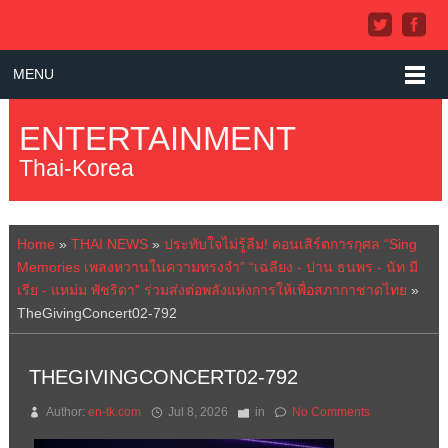
MENU
ENTERTAINMENT
Thai-Korea
Home
»
THAI NEWS
»
ประทับใจไม่รู้ลืม! คอนเสิร์ตการกุศล “Sing
Memories เพลงหวานในความทรงจำ” “เฉลียง - ปาน ธนพร - นัท มี
เรีย - แหม่ม พัชริดา” ร่วมส่งต่อพลังแห่งการให้เพื่อสภากาชาดไทย
»
TheGivingConcert02-792
THEGIVINGCONCERT02-792
Author:
en-tk.com
Jul 8, 2026
in
No Comments