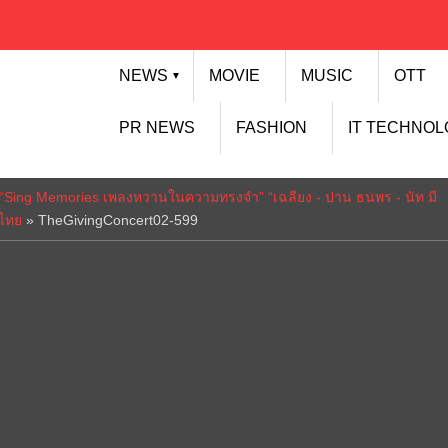
NEWS
MOVIE
MUSIC
OTT
▼
PR NEWS
FASHION
IT TECHNO
ศล “Sing Memories เพลงหวานในความทรงจำ” “เฉลียง - ปาน ธนพร - นัท มี
ดไทย
»
TheGivingConcert02-599